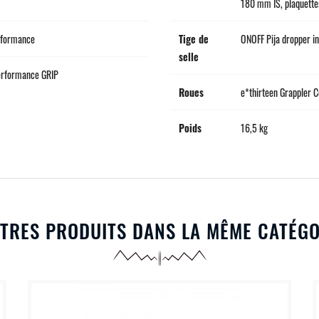
180 mm IS, plaquettes
erformance
Tige de
ONOFF Pija dropper i
selle
Performance GRIP
Roues
e*thirteen Grappler 
Poids
16,5 kg
TRES PRODUITS DANS LA MÊME CATÉGO