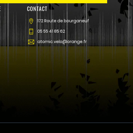
E
CONTACT
172 Route de bourganeuf
05 55 41 85 62
atomic.velo@orange.fr