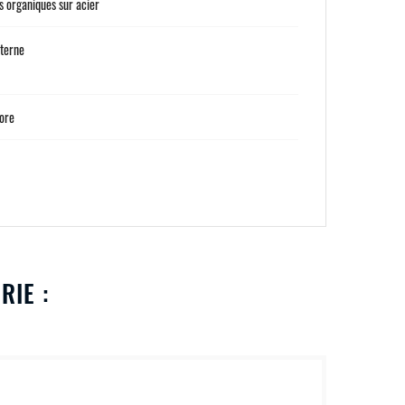
 organiques sur acier
nterne
Core
RIE :