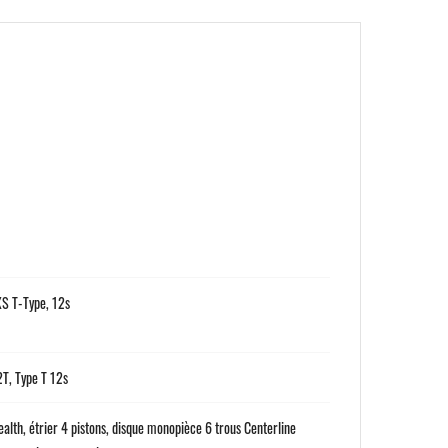
S T-Type, 12s
T, Type T 12s
lth, étrier 4 pistons, disque monopièce 6 trous Centerline