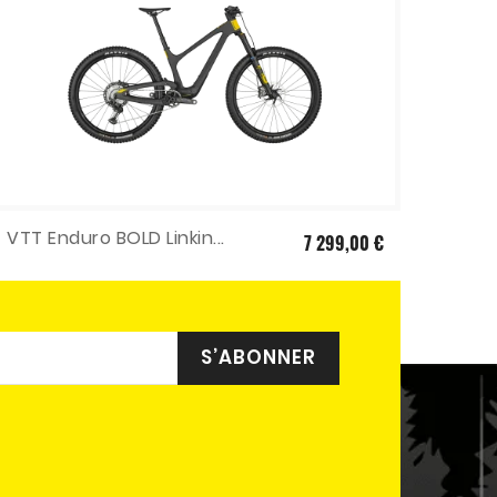
VTT Enduro BOLD Linkin...
SANTA
7 299,00 €