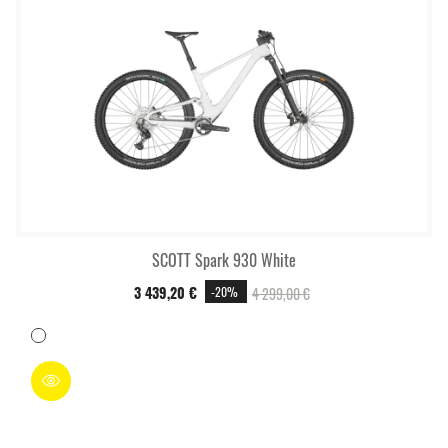
SCOTT Spark 930 White
3 439,20 €
4 299,00 €
-20%
Blanc