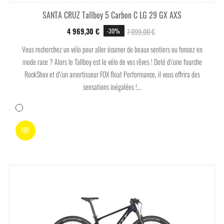
SANTA CRUZ Tallboy 5 Carbon C LG 29 GX AXS
4 969,30 €
7 099,00 €
-30%
Vous recherchez un vélo pour aller écumer de beaux sentiers ou foncez en
mode race ? Alors le Tallboy est le vélo de vos rêves ! Doté d\'une fourche
RockShox et d\'un amortisseur FOX float Performance, il vous offrira des
sensations inégalées !...
Blanc