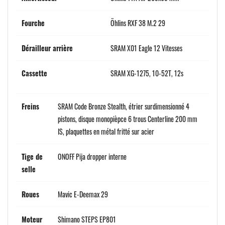
Fourche
Öhlins RXF 38 M.2 29
Dérailleur arrière
SRAM X01 Eagle 12 Vitesses
Cassette
SRAM XG-1275, 10-52T, 12s
Freins
SRAM Code Bronze Stealth, étrier surdimensionné 4
pistons, disque monopièpce 6 trous Centerline 200 mm
IS, plaquettes en métal fritté sur acier
Tige de
ONOFF Pija dropper interne
selle
Roues
Mavic E-Deemax 29
Moteur
Shimano STEPS EP801