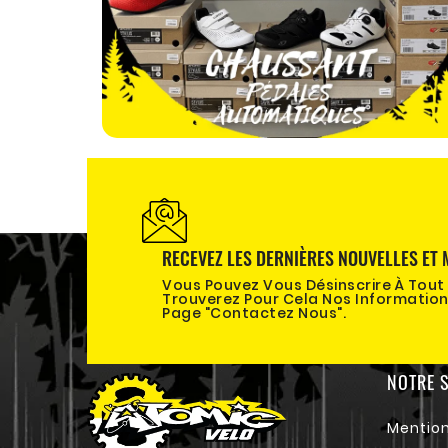
RECEVEZ LES DERNIÈRES NOUVELLES ET 
Vous Pouvez Vous Désinscrire À Tou
Trouverez Pour Cela Nos Information
Page "contactez Nous".
NOTRE S
Mention